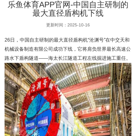
乐鱼体育APP官网-中国自主研制的
最大直径盾构机下线
更新时间：2025-10-16
26日，中国自主研制的最大直径盾构机“沧渊号”在中交天和
机械设备制造有限公司成功下线，它将肩负世界最长高速公
路水下盾构隧道——海太长江隧道工程左线掘进施工重任。