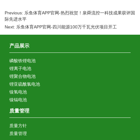
Previous: 乐鱼体育APP官网-热烈祝贺！泉舜流控一科技成果获评国
际先进水平
Next: 乐鱼体育APP官网-四川能源100万千瓦光伏项目开工
产品展示
磷酸铁锂电池
锂离子电池
锂聚合物电池
锂亚硫酰氯电池
镍氢电池
镍镉电池
质量管理
质量方针
质量管理