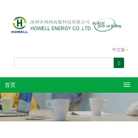
中文版
首页