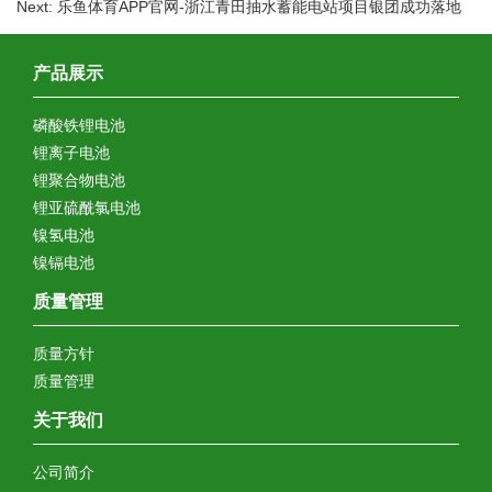
Next: 乐鱼体育APP官网-浙江青田抽水蓄能电站项目银团成功落地
产品展示
磷酸铁锂电池
锂离子电池
锂聚合物电池
锂亚硫酰氯电池
镍氢电池
镍镉电池
质量管理
质量方针
质量管理
关于我们
公司简介