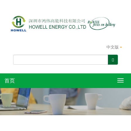
中文版
首页