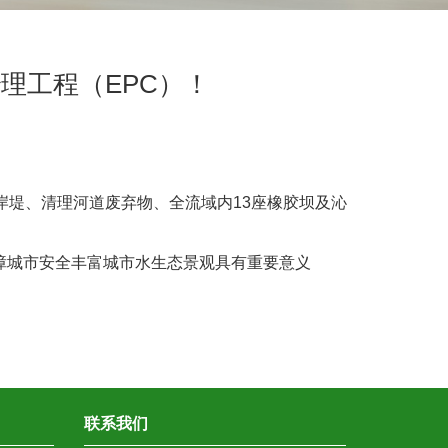
理工程（EPC）！
岸堤、清理河道废弃物、全流域内13座橡胶坝及沁
障城市安全丰富城市水生态景观具有重要意义
联系我们