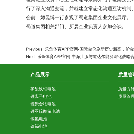
行了深入沟通交流，并就建立常态化沟通互访机制
会前，姆昆博一行参观了蜀道集团企业文化展厅。
蜀道集团相关部门、所属企业负责人参加会谈。
Previous: 乐鱼体育APP官网-国际金价刷新历史新高，沪
Next: 乐鱼体育APP官网-中海油服与道达尔能源深化战
产品展示
质量管
磷酸铁锂电池
质量方
锂离子电池
质量管
锂聚合物电池
锂亚硫酰氯电池
镍氢电池
镍镉电池