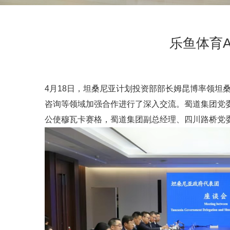
乐鱼体育
4月18日，坦桑尼亚计划投资部部长姆昆博率领
咨询等领域加强合作进行了深入交流。蜀道集团党
公使穆瓦卡赛格，蜀道集团副总经理、四川路桥党