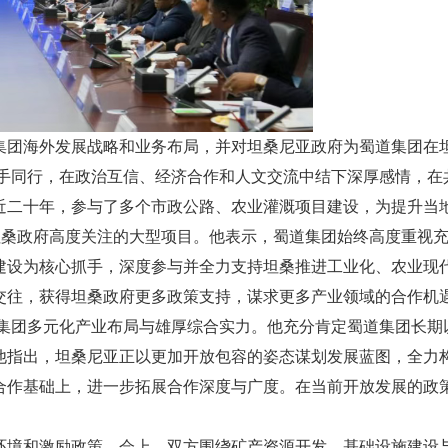
集团海外发展战略和业务布局，并对坦桑尼亚政府为蜀道集团在
手同行，在政治互信、经济合作和人文交流中结下深厚感情，在共
近二十年，参与了多个市政公路、农业灌溉项目建设，为提升当
个坦桑政府高度关注的大型项目。他表示，蜀道集团始终高度重视
建设为核心抓手，深度参与并全力支持坦桑推进工业化、农业现
交往，获得坦桑政府更多政策支持，谋求更多产业领域的合作机
赏集团多元化产业布局与雄厚综合实力。他充分肯定蜀道集团长期
他指出，坦桑尼亚正以更加开放包容的姿态谋划发展蓝图，全力
合作基础上，进一步拓展合作深度与广度。在当前开放发展的政
环境和激励政策。会上，双方围绕矿产资源开发、基础设施建设