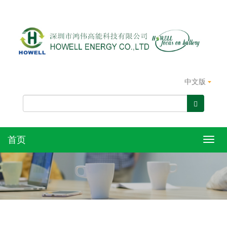
中文版
首页