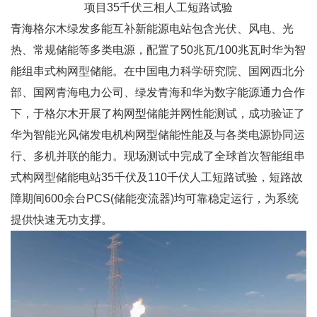
项目35千伏三相人工短路试验
青海格尔木绿发多能互补新能源电站包含光伏、风电、光
热、常规储能等多类电源，配置了50兆瓦/100兆瓦时华为智
能组串式构网型储能。在中国电力科学研究院、国网西北分
部、国网青海电力公司、绿发青海和华为数字能源通力合作
下，于格尔木开展了构网型储能并网性能测试，成功验证了
华为智能光风储发电机构网型储能性能及与各类电源协同运
行、多机并联的能力。现场测试中完成了全球首次智能组串
式构网型储能电站35千伏及110千伏人工短路试验，短路故
障期间600余台PCS(储能变流器)均可靠稳定运行，为系统
提供快速无功支撑。