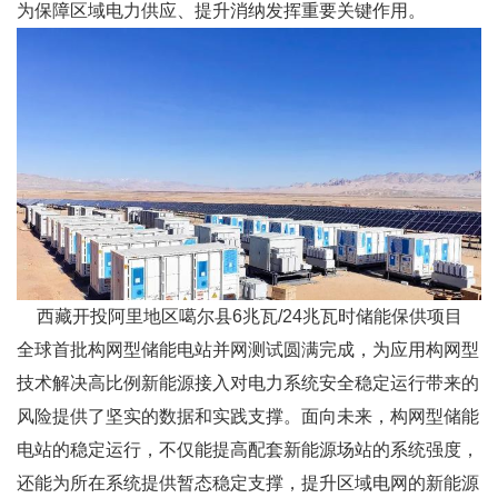
为保障区域电力供应、提升消纳发挥重要关键作用。
西藏开投阿里地区噶尔县6兆瓦/24兆瓦时储能保供项目
全球首批构网型储能电站并网测试圆满完成，为应用构网型
技术解决高比例新能源接入对电力系统安全稳定运行带来的
风险提供了坚实的数据和实践支撑。面向未来，构网型储能
电站的稳定运行，不仅能提高配套新能源场站的系统强度，
还能为所在系统提供暂态稳定支撑，提升区域电网的新能源