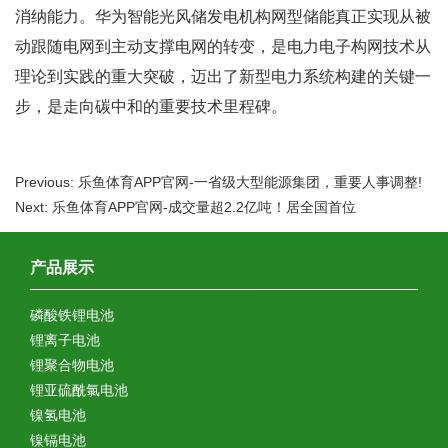
消纳能力。华为智能光风储发电机构网型储能真正实现从被
动跟随电网到主动支撑电网的转变，是电力电子构网技术从
理论到实践的重大突破，迈出了新型电力系统构建的关键一
步，是走向碳中和的重要技术里程碑。
Previous: 乐鱼体育APP官网-一省级大型能源集团，重要人事调整!
Next: 乐鱼体育APP官网-成交量超2.2亿吨！居全国首位
产品展示
磷酸铁锂电池
锂离子电池
锂聚合物电池
锂亚硫酰氯电池
镍氢电池
镍镉电池