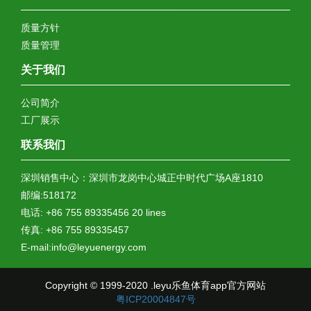
质量方针
质量管理
关于我们
公司简介
工厂展示
联系我们
深圳销售中心：深圳市龙岗中心城正中时代广场A座1810
邮编:518172
电话: +86 755 89335456 20 lines
传真: +86 755 89335457
E-mail:info@leyuenergy.com
Copyright © 1999-2020 .leyu乐鱼体育app官方网站
粤ICP20004847号