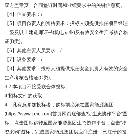
双方盖章页、合同签订时间和业绩要求中的关键信息页。
【4】信誉要求：/
【5】项目负责人的资格要求：投标人须提供拟任项目经理
二级及以上建造师证书(机电专业)及有效安全生产考核合格
证(B类)。
【6】其他主要人员要求：/
【7】设备要求：/
【8】其他要求：投标人须提供拟任安全负责人有效的安全
生产考核合格证(C类)。
3.2 本项目不接受联合体投标。
4.招标文件的获取
4.1 凡有意参加投标者，购标前必须在国家能源集团
(https://www.ceic.com)首页网页底部查找“生态协作平台”图
标，点击图标跳转至国家能源集团生态协作平台，点击“物
资采购”图标，完成国家能源集团供应商注册，已注册的投