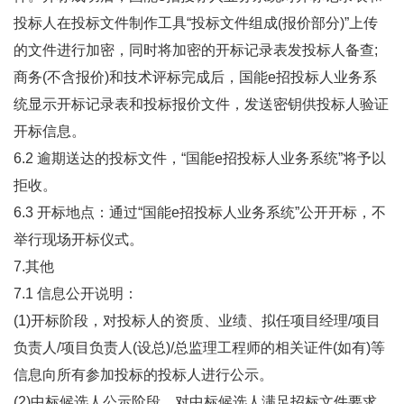
投标人在投标文件制作工具“投标文件组成(报价部分)”上传
的文件进行加密，同时将加密的开标记录表发投标人备查;
商务(不含报价)和技术评标完成后，国能e招投标人业务系
统显示开标记录表和投标报价文件，发送密钥供投标人验证
开标信息。
6.2 逾期送达的投标文件，“国能e招投标人业务系统”将予以
拒收。
6.3 开标地点：通过“国能e招投标人业务系统”公开开标，不
举行现场开标仪式。
7.其他
7.1 信息公开说明：
(1)开标阶段，对投标人的资质、业绩、拟任项目经理/项目
负责人/项目负责人(设总)/总监理工程师的相关证件(如有)等
信息向所有参加投标的投标人进行公示。
(2)中标候选人公示阶段，对中标候选人满足招标文件要求