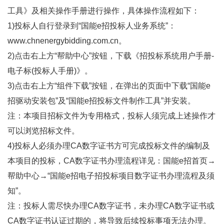
工具》及相关操作手册进行操作，具体操作流程如下：
1)投标人自行登录到“国能e招投标人业务系统”：
www.chnenergybidding.com.cn。
2)点击右上方“帮助中心”按钮，下载《招投标系统用户手册-
电子标(投标人手册)》。
3)点击右上方“组件下载”按钮，在弹出的页面中下载“国能e
招驱动安装包”及“国能e招投标文件制作工具”并安装。
注：本项目招标文件为专用格式，投标人须完成上述操作才
可以浏览招标文件。
4)投标人必须办理CA数字证书方可完成投标文件的编制及
本项目的投标，CA数字证书办理流程详见：国能e招首页→
帮助中心→“国能e招电子招投标项目数字证书办理流程及须
知”。
注：投标人需尽快办理CA数字证书，未办理CA数字证书或
CA数字证书认证过期的，将导致后续投标事项无法办理。