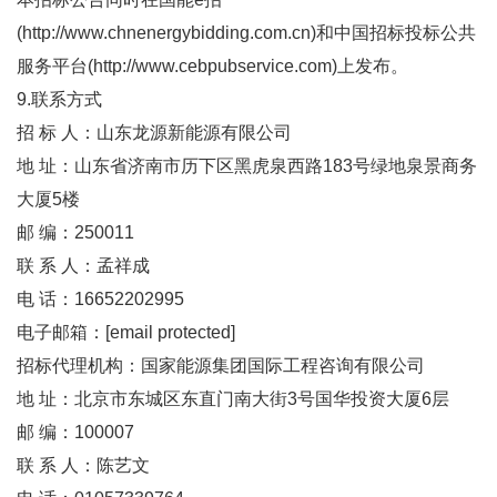
(http://www.chnenergybidding.com.cn)和中国招标投标公共
服务平台(http://www.cebpubservice.com)上发布。
9.联系方式
招 标 人：山东龙源新能源有限公司
地 址：山东省济南市历下区黑虎泉西路183号绿地泉景商务
大厦5楼
邮 编：250011
联 系 人：孟祥成
电 话：16652202995
电子邮箱：[email protected]
招标代理机构：国家能源集团国际工程咨询有限公司
地 址：北京市东城区东直门南大街3号国华投资大厦6层
邮 编：100007
联 系 人：陈艺文