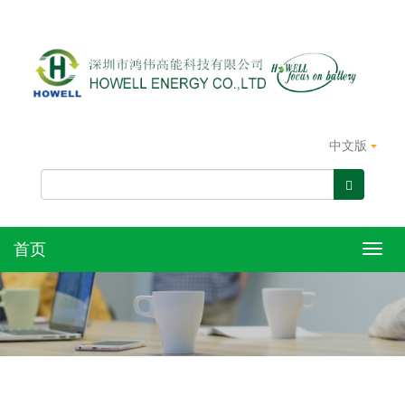
中文版
首页