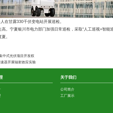
人在甘露330千伏变电站开展巡检。
高。宁夏银川市电力部门加强日常巡检，采取“人工巡视+智能
度夏。
0兆瓦集中式光伏项目开发权
旋加速器开展辐射效应实验
理
关于我们
针
公司简介
理
工厂展示