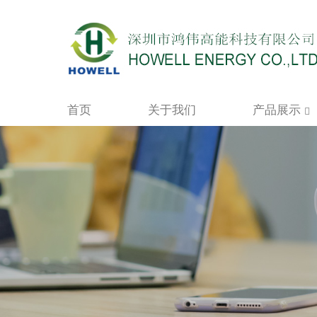
首页
关于我们
产品展示