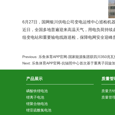
6月27日，国网银川供电公司变电运维中心巡检机器
近日，全国多地普遍迎来高温天气，用电负荷持续走
纽变电站和重要输电线路巡检，保障电网安全迎峰
Previous: 乐鱼体育APP官网-国家能源集团获四川35
Next: 乐鱼体育APP官网-抗辐照中心首次基于重离子回
产品展示
质量管
磷酸铁锂电池
质量方
锂离子电池
质量管
锂聚合物电池
锂亚硫酰氯电池